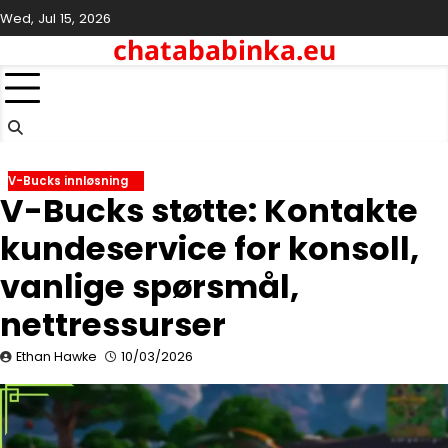
Skip
Wed, Jul 15, 2026
to
chatababinka.eu
content
V-Bucks innløsning
V-Bucks støtte: Kontakte
kundeservice for konsoll,
vanlige spørsmål,
nettressurser
Ethan Hawke
10/03/2026