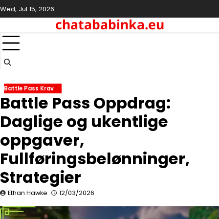
Skip
Wed, Jul 15, 2026
to
chatababinka.eu
content
Battle Pass Krav
Battle Pass Oppdrag:
Daglige og ukentlige
oppgaver,
Fullføringsbelønninger,
Strategier
Ethan Hawke
12/03/2026