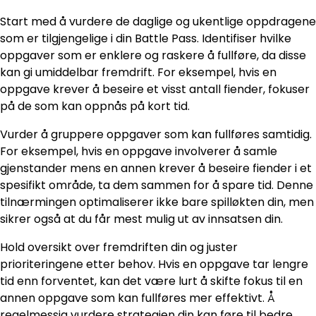
Start med å vurdere de daglige og ukentlige oppdragene
som er tilgjengelige i din Battle Pass. Identifiser hvilke
oppgaver som er enklere og raskere å fullføre, da disse
kan gi umiddelbar fremdrift. For eksempel, hvis en
oppgave krever å beseire et visst antall fiender, fokuser
på de som kan oppnås på kort tid.
Vurder å gruppere oppgaver som kan fullføres samtidig.
For eksempel, hvis en oppgave involverer å samle
gjenstander mens en annen krever å beseire fiender i et
spesifikt område, ta dem sammen for å spare tid. Denne
tilnærmingen optimaliserer ikke bare spilløkten din, men
sikrer også at du får mest mulig ut av innsatsen din.
Hold oversikt over fremdriften din og juster
prioriteringene etter behov. Hvis en oppgave tar lengre
tid enn forventet, kan det være lurt å skifte fokus til en
annen oppgave som kan fullføres mer effektivt. Å
regelmessig vurdere strategien din kan føre til bedre