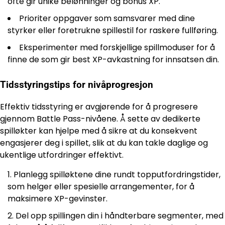
ofte gir unike belønninger og bonus XP.
Prioriter oppgaver som samsvarer med dine
styrker eller foretrukne spillestil for raskere fullføring.
Eksperimenter med forskjellige spillmoduser for å
finne de som gir best XP-avkastning for innsatsen din.
Tidsstyringstips for nivåprogresjon
Effektiv tidsstyring er avgjørende for å progresere
gjennom Battle Pass-nivåene. Å sette av dedikerte
spilløkter kan hjelpe med å sikre at du konsekvent
engasjerer deg i spillet, slik at du kan takle daglige og
ukentlige utfordringer effektivt.
Planlegg spilløktene dine rundt topputfordringstider,
som helger eller spesielle arrangementer, for å
maksimere XP-gevinster.
Del opp spillingen din i håndterbare segmenter, med