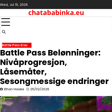
Skip
Wed, Jul 15, 2026
to
chatababinka.eu
content
Battle Pass Krav
Battle Pass Belønninger:
Nivåprogresjon,
Låsemåter,
Sesongmessige endringer
Ethan Hawke
25/02/2026