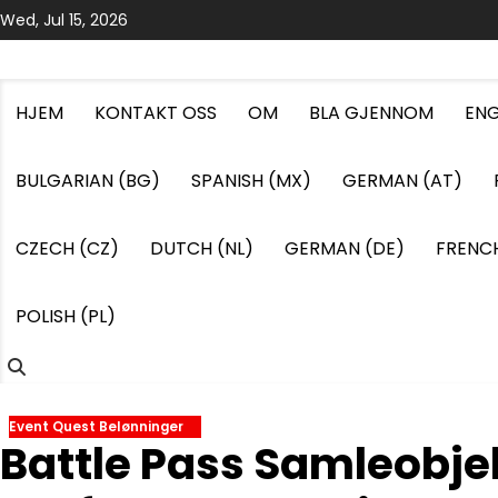
Skip
Wed, Jul 15, 2026
to
content
HJEM
KONTAKT OSS
OM
BLA GJENNOM
ENG
BULGARIAN (BG)
SPANISH (MX)
GERMAN (AT)
CZECH (CZ)
DUTCH (NL)
GERMAN (DE)
FRENCH
POLISH (PL)
Event Quest Belønninger
Battle Pass Samleobje