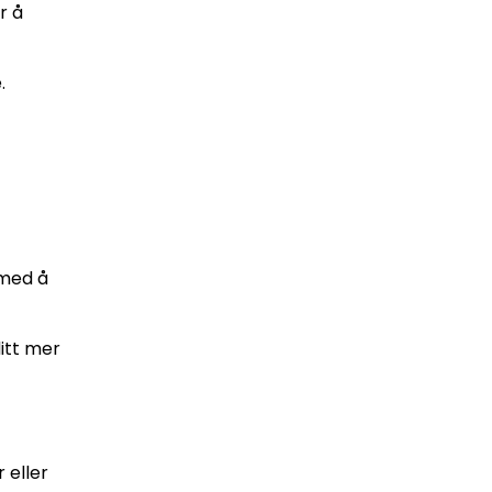
r å
.
 med å
itt mer
 eller