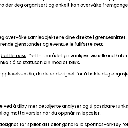
holder deg organisert og enkelt kan overvåke fremgange
g overvåke samleobjektene dine direkte i grensesnittet. 
nde gjenstander og eventuelle fullførte sett.
r
battle pass
. Dette området gir vanligvis visuelle indikato
nkelt å se statusen din med et blikk.
lopplevelsen din, da de er designet for å holde deg engas
ved å tilby mer detaljerte analyser og tilpassbare funks
ål og motta varsler når du oppnår milepæler.
ignet for spillet ditt eller generelle sporingsverktøy for 