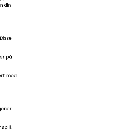
n din
Disse
rer på
jert med
joner.
spill.