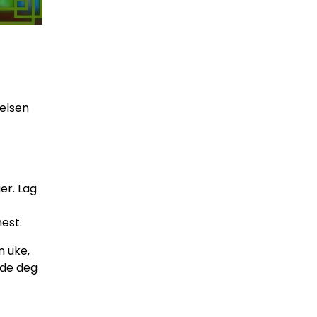
elsen
er. Lag
est.
n uke,
lde deg