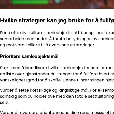
Hvilke strategier kan jeg bruke for å full
For å effektivt fullføre samleobjektssett bør spillere foku
samarbeide med andre. Å forstå betydningen av samleob
og motivere spillere til å overvinne utfordringer.
Prioritere samleobjektsmål
Start med å identifisere hvilke samleobjekter som er mest v
en liste over gjenstander du trenger for å fullføre hvert
vanskelighetsgrad for å skaffe. Denne tilnærmingen hjel
Vurder å sette kortsiktige og langsiktige mål. For eksempe
samtidig som du holder øye med den totale settfullførin
selv.
Vurder å revurdere prioriteringene dine regelmessig etter