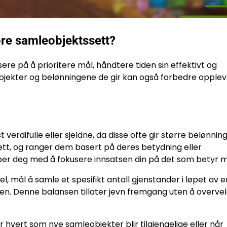
føre samleobjektssett?
sere på å prioritere mål, håndtere tiden sin effektivt og
jekter og belønningene de gir kan også forbedre opplev
erdifulle eller sjeldne, da disse ofte gir større belønning
 sett, og ranger dem basert på deres betydning eller
per deg med å fokusere innsatsen din på det som betyr m
l, mål å samle et spesifikt antall gjenstander i løpet av e
gen. Denne balansen tillater jevn fremgang uten å overve
 hvert som nye samleobjekter blir tilgjengelige eller når