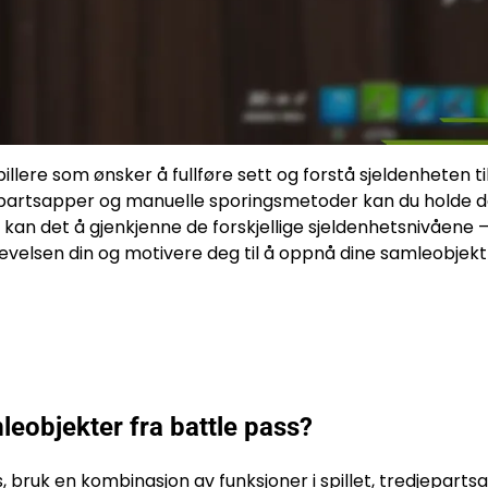
illere som ønsker å fullføre sett og forstå sjeldenheten ti
edjepartsapper og manuelle sporingsmetoder kan du holde 
g kan det å gjenkjenne de forskjellige sjeldenhetsnivåene
plevelsen din og motivere deg til å oppnå dine samleobjek
leobjekter fra battle pass?
s
, bruk en kombinasjon av funksjoner i spillet, tredjepart