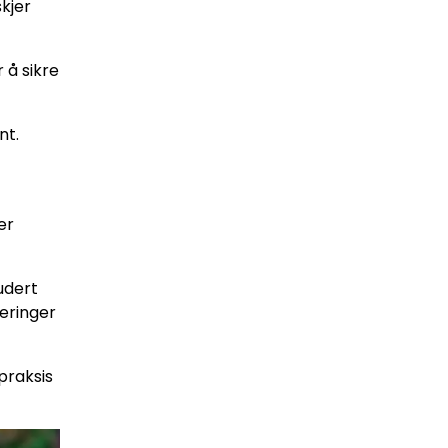
kjer
 å sikre
nt.
er
udert
teringer
praksis