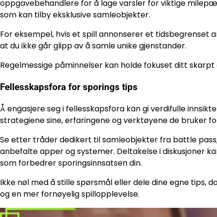
oppgavebehandlere for å lage varsler for viktige milepæl
som kan tilby eksklusive samleobjekter.
For eksempel, hvis et spill annonserer et tidsbegrenset 
at du ikke går glipp av å samle unike gjenstander.
Regelmessige påminnelser kan holde fokuset ditt skarpt 
Fellesskapsfora for sporings tips
Å engasjere seg i fellesskapsfora kan gi verdifulle innsikt
strategiene sine, erfaringene og verktøyene de bruker fo
Se etter tråder dedikert til samleobjekter fra battle pas
anbefalte apper og systemer. Deltakelse i diskusjoner ka
som forbedrer sporingsinnsatsen din.
Ikke nøl med å stille spørsmål eller dele dine egne tips, 
og en mer fornøyelig spillopplevelse.