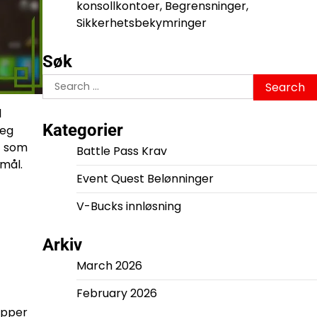
konsollkontoer, Begrensninger,
Sikkerhetsbekymringer
Søk
Search
for:
l
Kategorier
deg
 – som
Battle Pass Krav
tmål.
Event Quest Belønninger
V-Bucks innløsning
Arkiv
March 2026
February 2026
sapper