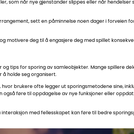
er, som når nye gjenstander slippes eller når hendelser s
arrangement, sett en påminnelse noen dager i forveien for
og motivere deg til å engasjere deg med spillet konsekve
er og tips for sporing av samleobjekter. Mange spillere del
r å holde seg organisert.
s, hvor brukere ofte legger ut sporingsmetodene sine, inkl
n også føre til oppdagelse av nye funksjoner eller oppda
da interaksjon med fellesskapet kan føre til bedre sporings