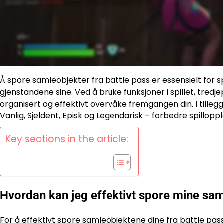
Å spore samleobjekter fra battle pass er essensielt for sp
gjenstandene sine. Ved å bruke funksjoner i spillet, tr
organisert og effektivt overvåke fremgangen din. I tilleg
Vanlig, Sjeldent, Episk og Legendarisk – forbedre spillop
Key sections in the article:
Hvordan kan jeg effektivt spore mine sam
For å effektivt spore samleobjektene dine fra
battle pas